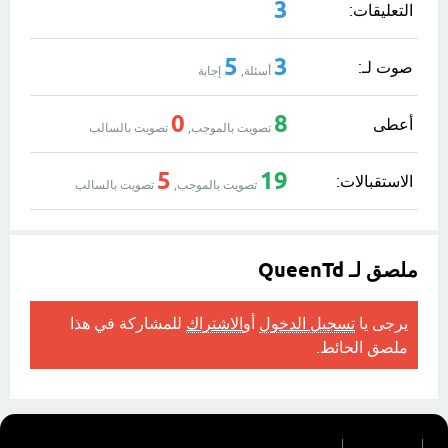
3
التعليقات:
5
3
صوت لـ:
أسئلة,
إجابة
0
8
أعطى
تصويت بالموجب,
تصويت بالسالب
5
19
الاستقبالات:
تصويت بالموجب,
تصويت بالسالب
ملصق لـ QueenTd
يرجى يا
تسجيل الدخول
أو
الاشتراك
للمشاركة في هذا
ملصق الحائط.