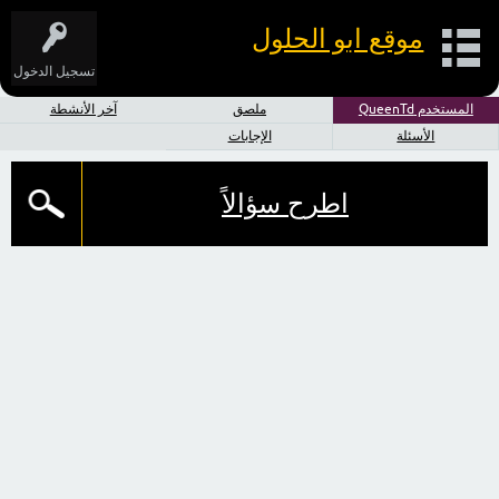
موقع ابو الحلول
تسجيل الدخول
المستخدم QueenTd
ملصق
آخر الأنشطة
الأسئلة
الإجابات
اطرح سؤالاً